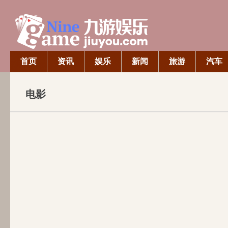
首页
资讯
娱乐
新闻
旅游
汽车
电影