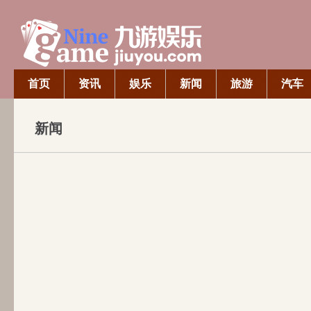
首页
资讯
娱乐
新闻
旅游
汽车
新闻