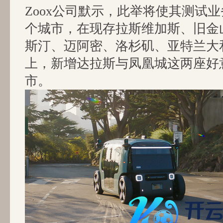
Zoox公司默示，此举将使其测试业
个城市，在现存拉斯维加斯、旧金
斯汀、迈阿密、洛杉矶、亚特兰大
上，新增达拉斯与凤凰城这两座好意
市。