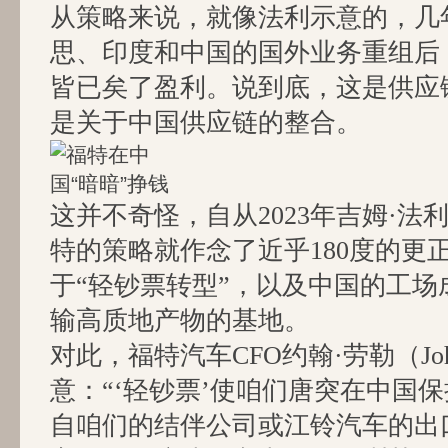
从策略来说，就像法利示意的，几
思、印度和中国的国外业务重组后
皆已矣了盈利。说到底，这是供应
是关于中国供应链的整合。
这并不奇怪，自从2023年吉姆·法
特的策略就作念了近乎180度的更
于“轻钞票转型”，以及中国的工场
输高质地产物的基地。
对此，福特汽车CFO约翰·劳勒（John
意：“‘轻钞票’使咱们唐突在中国
自咱们的结伴公司或江铃汽车的出口