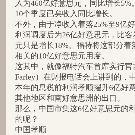
入为460亿好意思元，同比增长5
10个季度已矣收入同比增长。
不外，由于净收入着落25%至9亿
利润调度后为26亿好意思元，比客
元只是增长18%。福特将这部分着
相关的10亿好意思元用度。
这其中，就像福特汽车首席实行官吉
Farley）在财报电话会上讲到的
本年的息税前利润孝顺擢升6亿好
其他地区和南好意思洲的出口。
那么，中国市集这6亿好意思元的
的呢？
中国孝顺