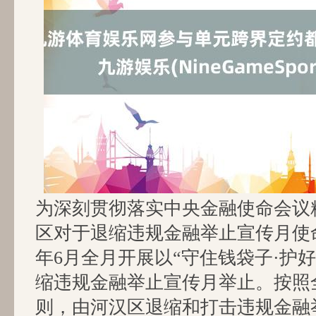
为深刻贯彻落实中央金融使命会议
区对于退缩违规金融举止宣传月使命
年6月全月开展以“守住钱袋子·护
缩违规金融举止宣传月举止。按照全
则，由河汉区退缩和打击违规金融