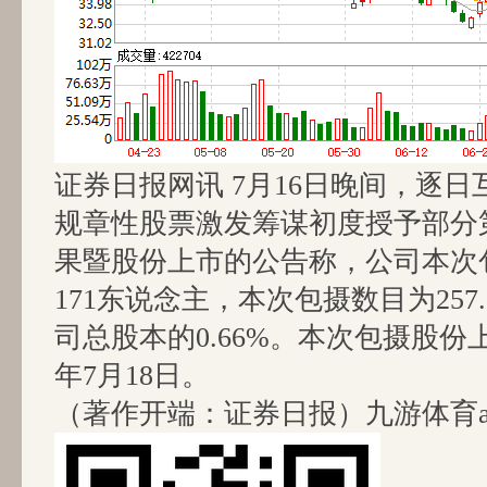
证券日报网讯 7月16日晚间，逐日互
规章性股票激发筹谋初度授予部分
果暨股份上市的公告称，公司本次
171东说念主，本次包摄数目为257
司总股本的0.66%。本次包摄股份上
年7月18日。
（著作开端：证券日报）九游体育a