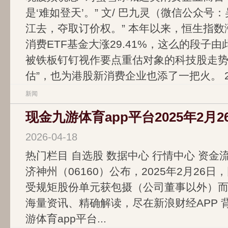
是‘难如登天’。” 文/ 巴九灵（微信公众号
江去，夺取订价权。” 本年以来，恒生指数涨
消费ETF基金大涨29.41%，这么的段子
被铁板钉钉视作要点重估对象的科技股走势
估”，也为港股新消费企业也添了一把火。 20
新闻
2026-04-18
热门栏目 自选股 数据中心 行情中心 资金流
济神州（06160）公布，2025年2月26
受规矩股份单元获包摄（公司董事以外）而刊
海量资讯、精确解读，尽在新浪财经APP 
游体育app平台...