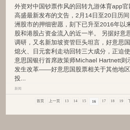
外资对中国钞票作风的回转九游体育app官
高盛最新发布的文告，2月14日至20日历
洲股市的押细密愿，刻下已升至2016年以
股和港股占资金流入的近一半。 另据好意
调研，又名新加坡资管巨头坦言，好意思
熄火、日元套利走动回转三大成分，正迫
意思国银行首席政策师Michael Hartne
发生改革——好意思国股票相关于其他地
投...
新闻
首页
上一页
13
14
15
17
18
19
16