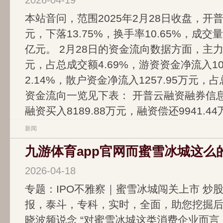
2026-04-19
本站音问，范围2025年2月28日收盘，开普云(
元，下落13.75%，换手率10.65%，成交量
亿元。 2月28日的资金流向数据方面，主力资
元，占总成交额4.69%，游资资金净流入10
2.14%，散户资金净流入1257.95万元，占
资金流向一览见下表： 开普云融资融券信
融资买入8189.88万元，融资偿还9941.44
新闻
2026-04-18
专题：IPO不雅察｜蜜雪冰城闯关上市 炒
报，泰斗，专科，实时，全面，助您挖掘后
晓波频说念 “对蜜雪冰城这类消费企业而言