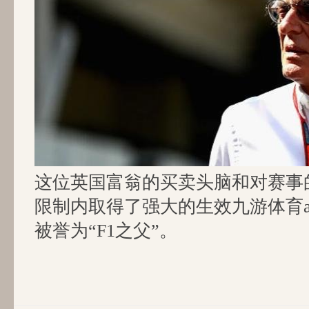
这位英国富翁的买卖头脑和对赛事
限制内取得了强大的生效九游体育a
被誉为“F1之父”。