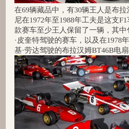
在69辆藏品中，有30辆王人是布
尼在1972年至1988年工夫是这支
款赛车至少王人保留了一辆，其中包
·皮奎特驾驶的赛车，以及在1978
基·劳达驾驶的布拉汉姆BT46B电