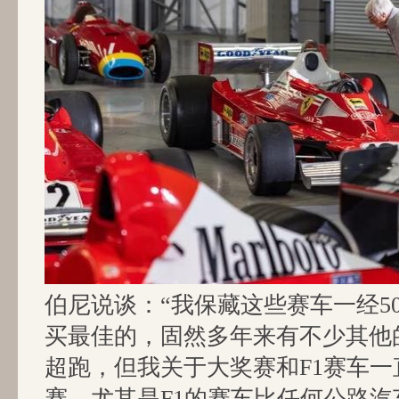
伯尼说谈：“我保藏这些赛车一经5
买最佳的，固然多年来有不少其他
超跑，但我关于大奖赛和F1赛车
赛，尤其是F1的赛车比任何公路