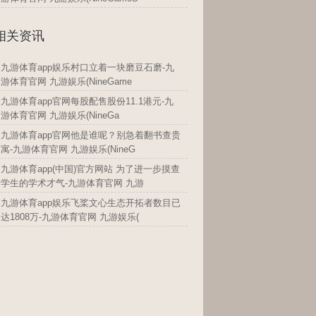
相关资讯
九游体育app娱乐村口立着一块磨豆石磨-九
游体育官网 九游娱乐(NineGame
九游体育app官网每股配售股份11.1港元-九
游体育官网 九游娱乐(NineGa
九游体育app官网他是谁呢？别急着翻书查贵
寓-九游体育官网 九游娱乐(NineG
九游体育app(中国)官方网站 为了进一步摸查
学生的学术才气-九游体育官网 九游
九游体育app娱乐飞桨文心生态开拓者数目已
达1808万-九游体育官网 九游娱乐(