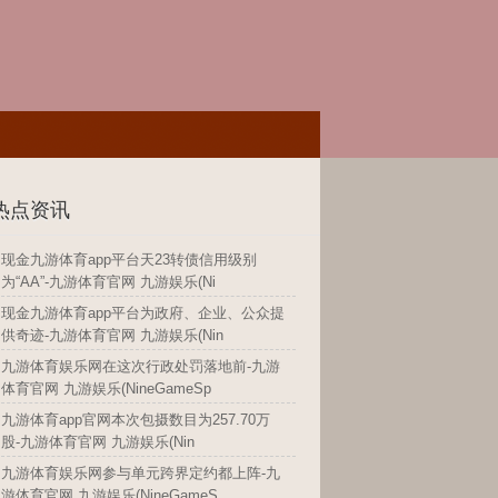
热点资讯
现金九游体育app平台天23转债信用级别
为“AA”-九游体育官网 九游娱乐(Ni
现金九游体育app平台为政府、企业、公众提
供奇迹-九游体育官网 九游娱乐(Nin
九游体育娱乐网在这次行政处罚落地前-九游
体育官网 九游娱乐(NineGameSp
九游体育app官网本次包摄数目为257.70万
股-九游体育官网 九游娱乐(Nin
九游体育娱乐网参与单元跨界定约都上阵-九
游体育官网 九游娱乐(NineGameS