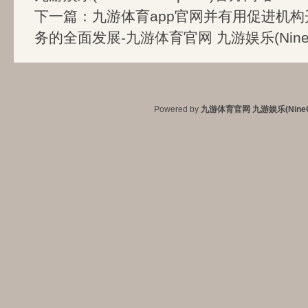
下一篇：
九游体育app官网并有用促进机
务的全面发展-九游体育官网 九游娱乐(NineG
Powered by
九游体育官网 九游娱乐(NineG