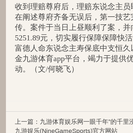
收到理赔尊府后，理赔东说念主员
在阐述尊府齐备无误后，第一技艺
传。案件于当日上昼顺利了案，并
5251.89元，切实履行保障保障快
富德人命东说念主寿保底中支恒久
金九游体育app平台，竭力于提供
动。（文/何晓飞）
上一篇：
九游体育娱乐网一眼千年”的千里
九游娱乐(NineGameSports)官方网站