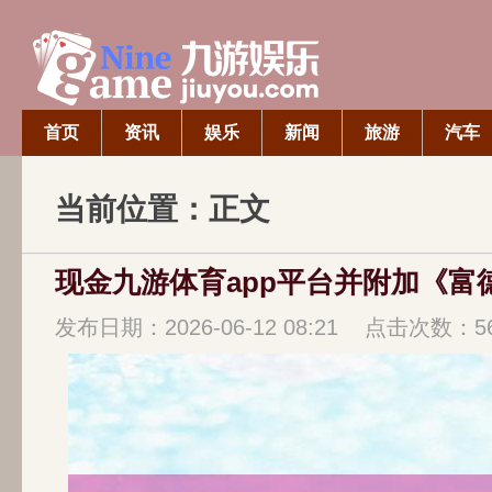
首页
资讯
娱乐
新闻
旅游
汽车
当前位置：正文
发布日期：2026-06-12 08:21 点击次数：5