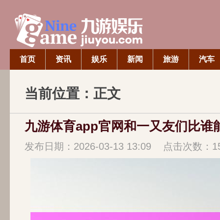
首页
资讯
娱乐
新闻
旅游
汽车
当前位置：正文
发布日期：2026-03-13 13:09 点击次数：1